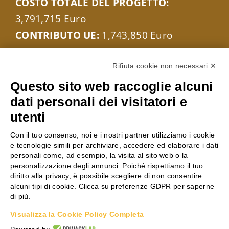
COSTO TOTALE DEL PROGETTO:
3,791,715 Euro
CONTRIBUTO UE:
1,743,850 Euro
Rifiuta cookie non necessari ✕
Questo sito web raccoglie alcuni
dati personali dei visitatori e
Con il contributo del programma LIFE
utenti
dell’Unione Europea LIFE20 ENV/IT/000229
Con il tuo consenso, noi e i nostri partner utilizziamo i cookie
e tecnologie simili per archiviare, accedere ed elaborare i dati
personali come, ad esempio, la visita al sito web o la
personalizzazione degli annunci. Poiché rispettiamo il tuo
COORDINATORE DEL PROGETTO
diritto alla privacy, è possibile scegliere di non consentire
alcuni tipi di cookie. Clicca su preferenze GDPR per saperne
Antonio Scialletti
di più.
Telefono:
+39 0331 864841
Visualizza la Cookie Policy Completa